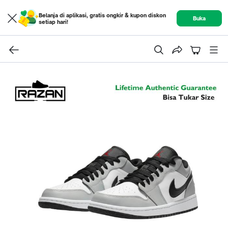
Belanja di aplikasi, gratis ongkir & kupon diskon
Buka
setiap hari!