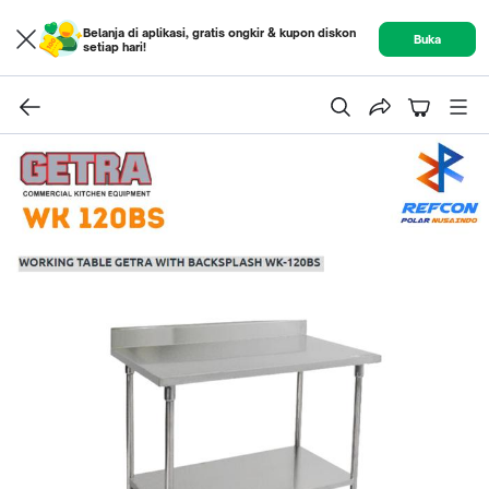
Belanja di aplikasi, gratis ongkir & kupon diskon
Buka
setiap hari!