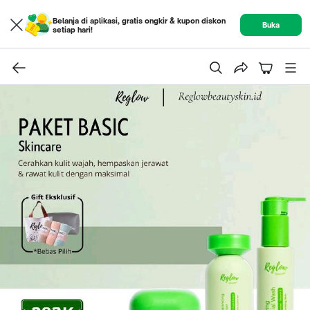
Belanja di aplikasi, gratis ongkir & kupon diskon
Buka
setiap hari!