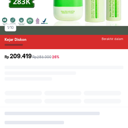
1/10
Berakhir dalam
Kejar Diskon
209.419
sebelum
diskon
Rp
Rp283.000
26%
promo