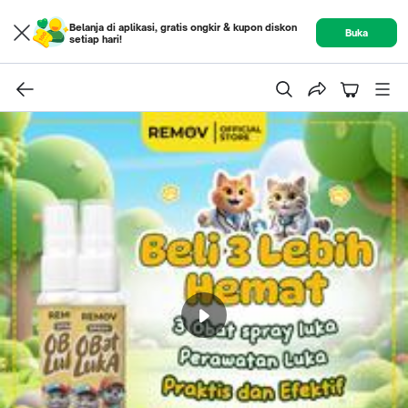
Belanja di aplikasi, gratis ongkir & kupon diskon
Buka
setiap hari!