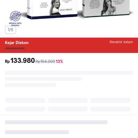
1/6
Berakhir dalam
Kejar Diskon
133.980
sebelum
diskon
Rp
Rp154.000
13%
promo