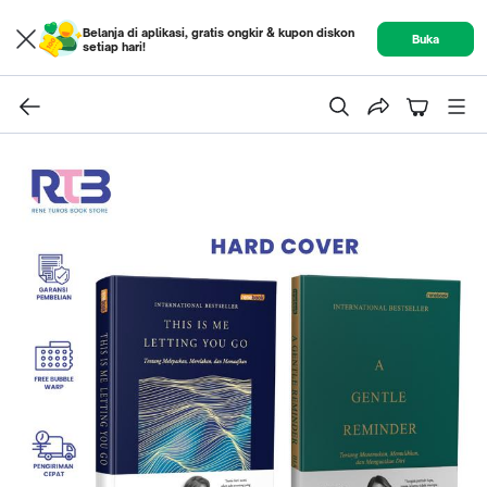
Belanja di aplikasi, gratis ongkir & kupon diskon
Buka
setiap hari!