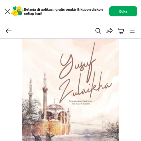
Belanja di aplikasi, gratis ongkir & kupon diskon
Buka
setiap hari!