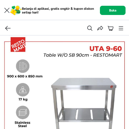
Belanja di aplikasi, gratis ongkir & kupon diskon
Buka
setiap hari!