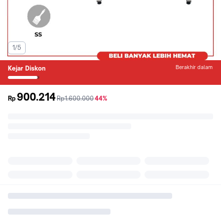
1/5
Berakhir dalam
Kejar Diskon
900.214
sebelum
diskon
Rp
Rp1.600.000
44%
promo