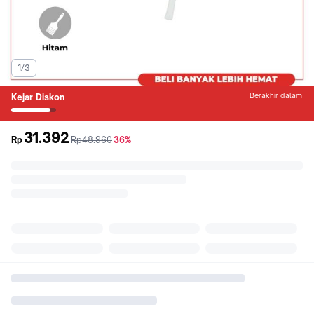
1/3
Berakhir dalam
Kejar Diskon
31.392
sebelum
diskon
Rp
Rp48.960
36%
promo