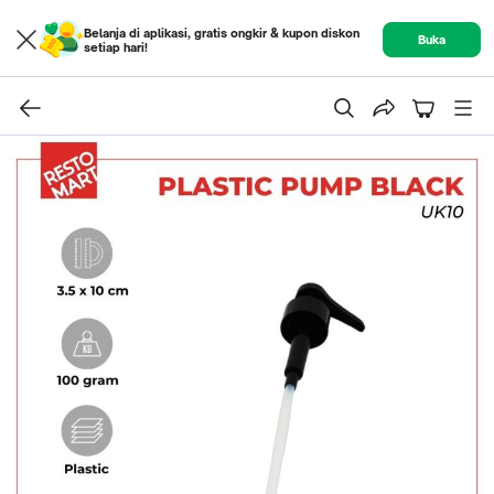
Belanja di aplikasi, gratis ongkir & kupon diskon
Buka
setiap hari!