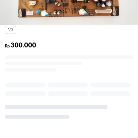
1/3
300.000
Rp