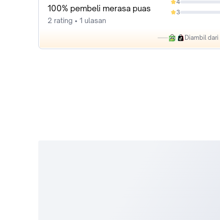
4
0%
100% pembeli merasa puas
3
0%
2 rating • 1 ulasan
Diambil dar