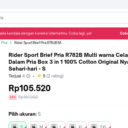
ada kendala dengan koneksi internetmu. Coba lagi, ya!
Coba
Detail Produk
Ulasan
Rekomendasi
 Pria
Rider Sport Brief Pria R782B Multi warna Celana Dalam Pria Box 3 in 1 100% Cotton Original Nyaman Sehari-hari - S
Rider Sport Brief Pria R782B Multi warna Cel
Dalam Pria Box 3 in 1 100% Cotton Original N
Sehari-hari - S
bintang
Terjual
4
•
5
(
2
rating)
Rp105.520
Harga
Rp161.900
diskon
35%
sebelum
diskon
Pilih
ukuran
:
S
S
M
L
XL
2XL