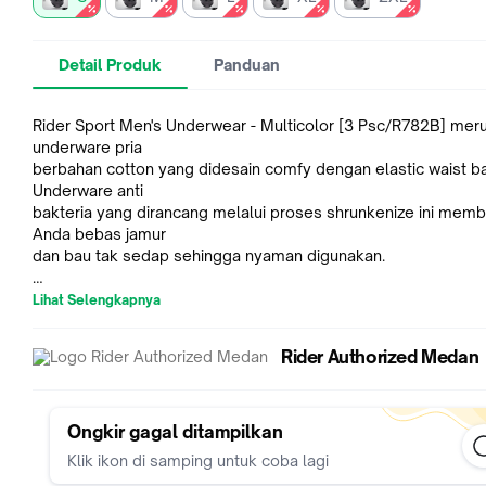
Detail Produk
Panduan
Rider Sport Men's Underwear - Multicolor [3 Psc/R782B] mer
underware pria
berbahan cotton yang didesain comfy dengan elastic waist b
Underware anti
bakteria yang dirancang melalui proses shrunkenize ini memb
Anda bebas jamur
dan bau tak sedap sehingga nyaman digunakan.
Lihat Selengkapnya
Measurement Guide
Size S : 30-32” ( Lingkar Pinggang : 58 cm)
Rider Authorized Medan
Size M : 34-36” ( Lingkar Pinggang : 62 cm)
Size L : 38-40” ( Lingkar Pinggang : 66 cm)
Size XL : 40-42” ( Lingkar Pinggang : 70 cm)
Size XXL : 42-44" ( Lingkar Pinggang : 74cm)
Ongkir gagal ditampilkan
Klik ikon di samping untuk coba lagi