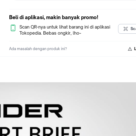
Men's underware
Didesain comfy
Elastic waist band
Beli di aplikasi, makin banyak promo!
Anti bakteria yang dirancang melalui proses shrunkenize ini
membuat Anda bebas
Scan QR-nya untuk lihat barang ini di aplikasi
Sc
jamur dan bau tak sedap sehingga nyaman digunakan
Tokopedia. Bebas ongkir, lho~
Material : Cotton
Ada masalah dengan produk ini?