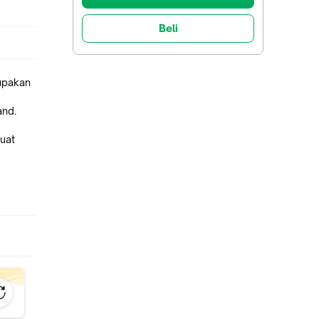
Beli
upakan
and.
uat