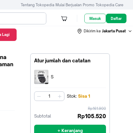
Tentang Tokopedia
Mulai Berjualan
Promo
Tokopedia Care
Masuk
Daftar
Dikirim ke
Jakarta Pusat
 Lagi
ana
Atur jumlah dan catatan
yaman
Terpilih:
S
Stok
:
Sisa
1
jumlah
harga
Rp161.900
sebelum
Rp105.520
Subtotal
diskon
+ Keranjang