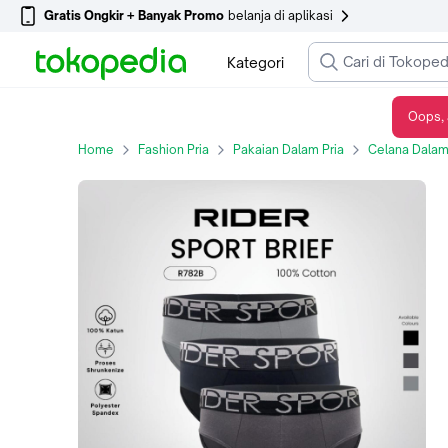
Gratis Ongkir + Banyak Promo
belanja di aplikasi
Kategori
Oops, 
Rider Sport Brief Pria R782B Multi warna Celana Dalam Pria Box 3 in 1 100% Cotton Original Nyaman Sehari-hari - S
Home
Fashion Pria
Pakaian Dalam Pria
Celana Dalam