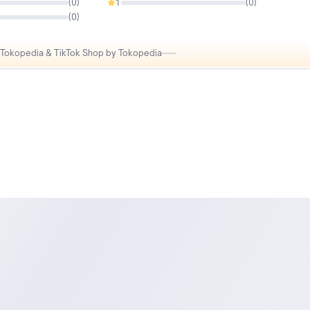
(
0
)
1
(
0
)
0%
(
0
)
i Tokopedia & TikTok Shop by Tokopedia