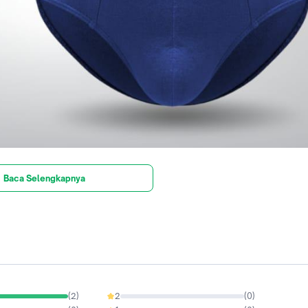
Baca Selengkapnya
(
2
)
2
(
0
)
0%