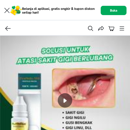
Belanja di aplikasi, gratis ongkir & kupon diskon
Buka
setiap hari!