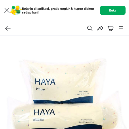
Belanja di aplikasi, gratis ongkir & kupon diskon
Buka
setiap hari!