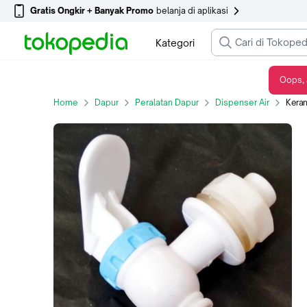
Gratis Ongkir + Banyak Promo
belanja di aplikasi
Kategori
Oops, 
Keran , Kran , 073 , Dispenser , Guci galon
Home
Dapur
Peralatan Dapur
Dispenser Air
Keran