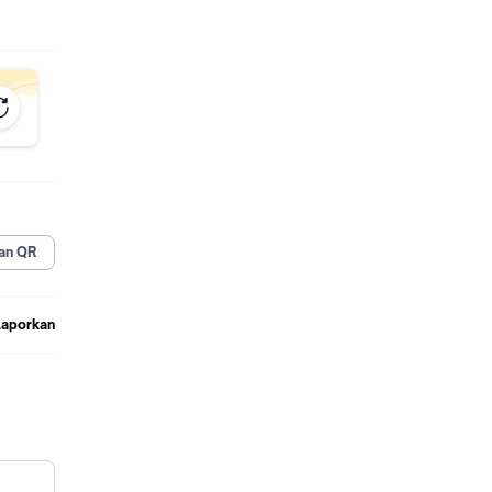
an QR
Laporkan