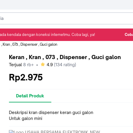
ada kendala dengan koneksi internetmu. Coba lagi, ya!
Coba
Detail Produk
Ulasan
Rekomendasi
 , Kran , 073 , Dispenser , Guci galon
Keran , Kran , 073 , Dispenser , Guci galon
bintang
Terjual
8 rb+
•
4.9
(
134
rating)
Rp2.975
Detail Produk
Deskripsi kran dispenser keran guci galon
Untuk galon mini