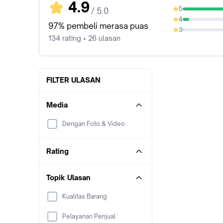
4.9
5
/ 5.0
90.3%
4
7.46%
97% pembeli merasa puas
3
0.75%
134 rating • 26 ulasan
FILTER ULASAN
Media
Dengan Foto & Video
Rating
Topik Ulasan
Kualitas Barang
Pelayanan Penjual