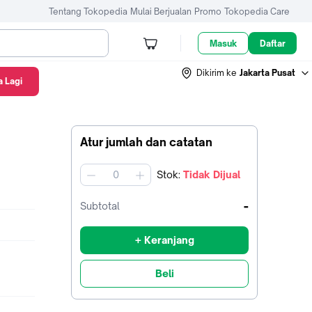
Tentang Tokopedia
Mulai Berjualan
Promo
Tokopedia Care
Masuk
Daftar
Dikirim ke
Jakarta Pusat
 Lagi
Atur jumlah dan catatan
Stok
:
Tidak Dijual
jumlah
-
Subtotal
+ Keranjang
Beli