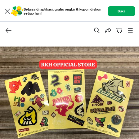
Belanja di aplikasi, gratis ongkir & kupon diskon
Buka
setiap hari!