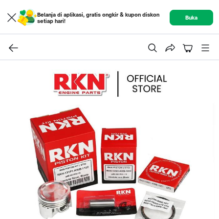
Belanja di aplikasi, gratis ongkir & kupon diskon
Buka
setiap hari!