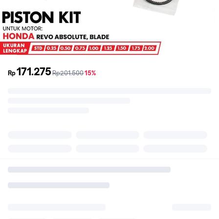
171.275
sebelum
diskon
Rp
Rp201.500
15%
promo