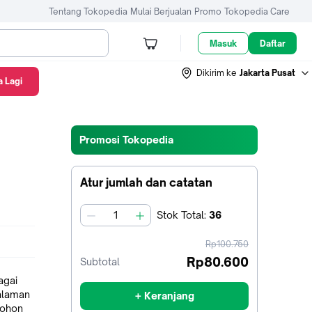
Tentang Tokopedia
Mulai Berjualan
Promo
Tokopedia Care
Masuk
Daftar
Dikirim ke
Jakarta Pusat
 Lagi
Promosi Tokopedia
Atur jumlah dan catatan
Stok
Total
:
36
jumlah
harga
Rp100.750
sebelum
Rp80.600
Subtotal
diskon
agai
galaman
+ Keranjang