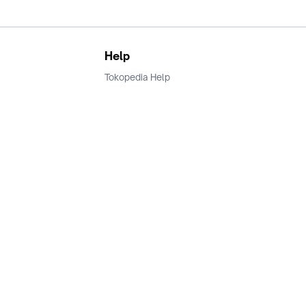
Help
Tokopedia Help
Terms and Condition
Privacy
Keamanan & Privasi
Ikuti Kami