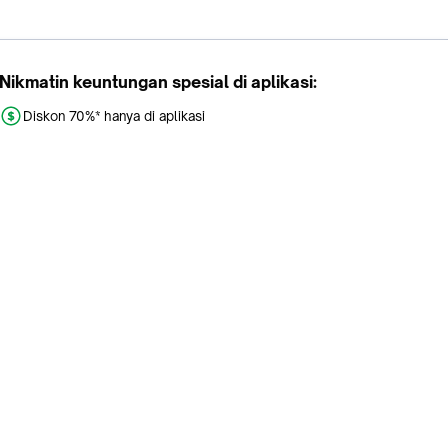
Nikmatin keuntungan spesial di aplikasi:
Diskon 70%* hanya di aplikasi
Promo khusus aplikasi
Gratis Ongkir tiap hari
Buka aplikasi dengan scan QR atau klik tombol:
Pelajari Selengkapnya