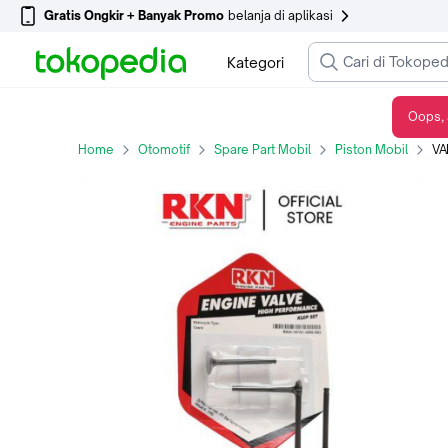
Gratis Ongkir + Banyak Promo
belanja di aplikasi
Kategori
Oops, 
VALVE SET KLEP SET RKN Satria Fu Original
Home
Otomotif
Spare Part Mobil
Piston Mobil
VA