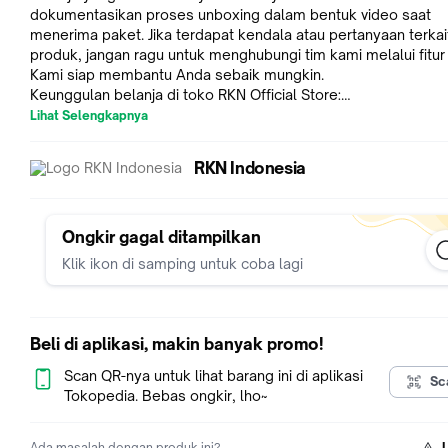
dokumentasikan proses unboxing dalam bentuk video saat
menerima paket. Jika terdapat kendala atau pertanyaan terkai
produk, jangan ragu untuk menghubungi tim kami melalui fitur 
Kami siap membantu Anda sebaik mungkin.
Keunggulan belanja di toko RKN Official Store:
1. Barang 1000% original, jaminan mutu untuk kamu yang ingin
Lihat Selengkapnya
berkualitas
2. Barang ready stok, silahkan langsung checkout
RKN Indonesia
3. Pilih GoSend dan Same Day Service untuk pengiriman Insta
4. Pesanan dikirim di hari yang sama jika masuk sebelum puku
WIB
5. Jadwal operasional Customer Service: pukul 8.30 - 17.00 W
Ongkir gagal ditampilkan
(Senin - Jumat)
Klik ikon di samping untuk coba lagi
A. Keunggulan VALVE SET RKN:
1. Dimensi presisi
2. Material standard OEM
3. Lebih kuat dan tahan panas
Beli di aplikasi, makin banyak promo!
B. Spesifikasi:
1. Material Carbon steel Alloy
Scan QR-nya untuk lihat barang ini di aplikasi
Sc
C. Kompatible/Aplikasi untuk:
Tokopedia. Bebas ongkir, lho~
suzuki satria fu
Terima kasih telah berbelanja di RKN Official Store. Kepuasan
Ada masalah dengan produk ini?