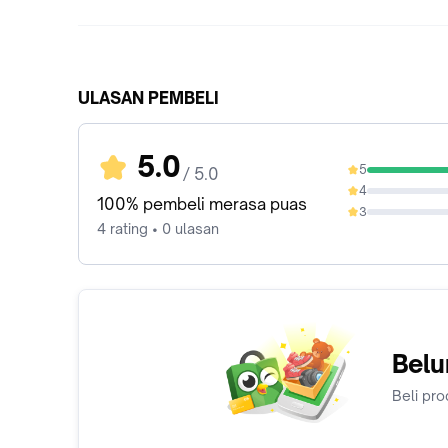
ULASAN PEMBELI
5.0
5
/ 5.0
100%
4
0%
100% pembeli merasa puas
3
0%
4 rating • 0 ulasan
Belu
Beli pro