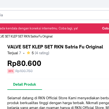
ada kendala dengan koneksi internetmu. Coba lagi, ya!
Coba
Detail Produk
Ulasan
Rekomendasi
LVE SET KLEP SET RKN Satria Fu Original
VALVE SET KLEP SET RKN Satria Fu Original
bintang
Terjual
7
•
5
(
4
rating)
Rp80.600
Harga
Rp100.750
diskon
20%
sebelum
diskon
Detail Produk
Selamat datang di RKN Official Store Kami menyediakan berb
produk berkualitas tinggi dengan harga terbaik. Nikmati pen
belanja yang aman dan nyaman hanya di RKN Official Store. Mohon