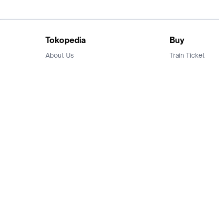
Tokopedia
Buy
About Us
Train Ticket
Career
Flight Ticket
Blog
Ticket Events
Tokopedia Salam
Hotlist
Hotel
Category
Bridestory
Sell
Parentstory
Seller Center
Tokopedia Dictionary
Mitra Toppers
Mall
Register Mall
Tokopedia Apps
Billing & Top up
Deals Tokopedia