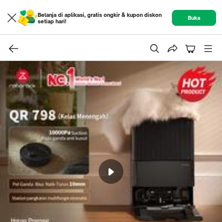
Belanja di aplikasi, gratis ongkir & kupon diskon
Buka
setiap hari!