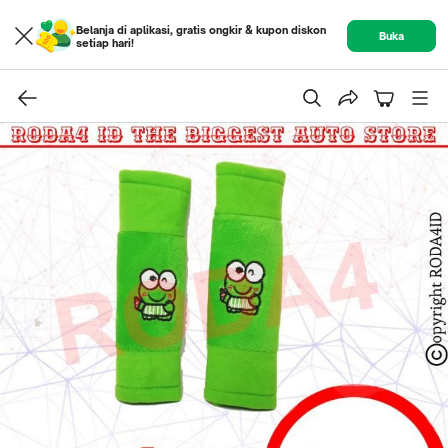
Belanja di aplikasi, gratis ongkir & kupon diskon
Buka
setiap hari!