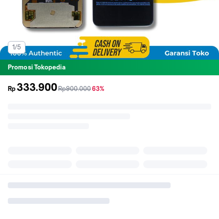
1/5
Promosi Tokopedia
333.900
sebelum
diskon
Rp
Rp900.000
63%
promo