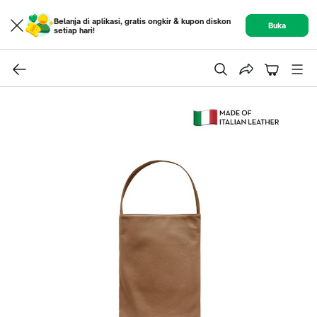
Belanja di aplikasi, gratis ongkir & kupon diskon
Buka
setiap hari!