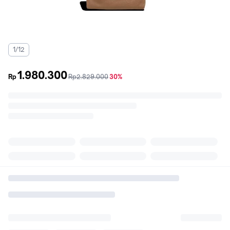
1/12
1.980.300
sebelum
diskon
Rp
Rp2.829.000
30%
promo