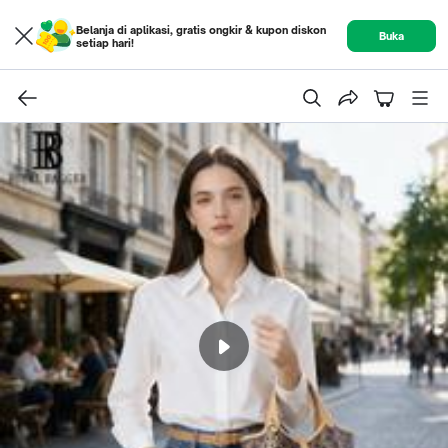
Belanja di aplikasi, gratis ongkir & kupon diskon
Buka
setiap hari!