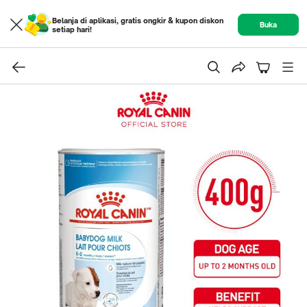
Belanja di aplikasi, gratis ongkir & kupon diskon
Buka
setiap hari!