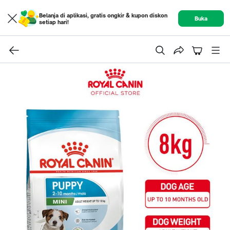
Belanja di aplikasi, gratis ongkir & kupon diskon
Buka
setiap hari!