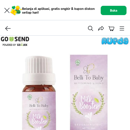
Belanja di aplikasi, gratis ongkir & kupon diskon
Buka
setiap hari!