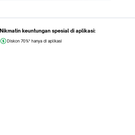
Nikmatin keuntungan spesial di aplikasi:
Diskon 70%* hanya di aplikasi
Promo khusus aplikasi
Gratis Ongkir tiap hari
Buka aplikasi dengan scan QR atau klik tombol:
Pelajari Selengkapnya