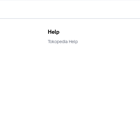
Help
Tokopedia Help
Terms and Condition
Privacy
Keamanan & Privasi