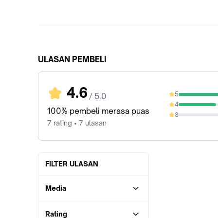
ULASAN PEMBELI
4.6
5
/ 5.0
57.14%
4
42.86%
100% pembeli merasa puas
3
0%
7 rating • 7 ulasan
FILTER ULASAN
Media
Rating