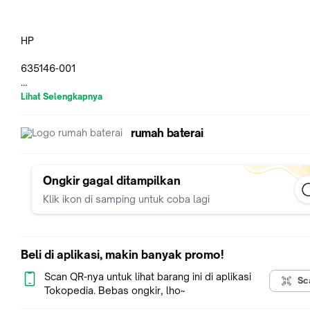
HP
635146-001
HSTNN-DB0H
Lihat Selengkapnya
QK648AA
rumah baterai
Fit Model :
Ongkir gagal ditampilkan
Klik ikon di samping untuk coba lagi
HP
ProBook 5330m
Beli di aplikasi, makin banyak promo!
Scan QR-nya untuk lihat barang ini di aplikasi
Sc
Tokopedia. Bebas ongkir, lho~