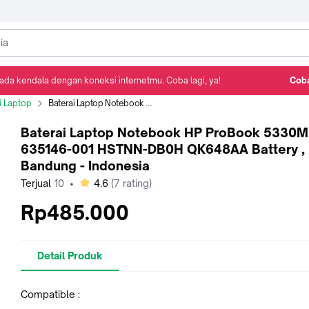
ada kendala dengan koneksi internetmu. Coba lagi, ya!
Coba
Detail Produk
Ulasan
Rekomendasi
i Laptop
Baterai Laptop Notebook HP ProBook 5330M HP 635146-001 HSTNN-DB0H QK648AA Battery , Bandung - Indonesia
Baterai Laptop Notebook HP ProBook 5330M
635146-001 HSTNN-DB0H QK648AA Battery ,
Bandung - Indonesia
bintang
Terjual
10
•
4.6
(
7
rating)
Rp485.000
Detail Produk
Compatible :