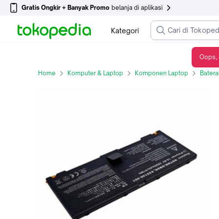
Gratis Ongkir + Banyak Promo
belanja di aplikasi
Kategori
Oops, 
Baterai Laptop Notebook HP ProBook 5330M HP 635146-001 HSTNN-DB0H QK648AA Battery , Bandung - Indonesia
Home
Komputer & Laptop
Komponen Laptop
Batera