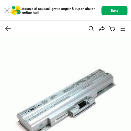
Belanja di aplikasi, gratis ongkir & kupon diskon
Buka
setiap hari!