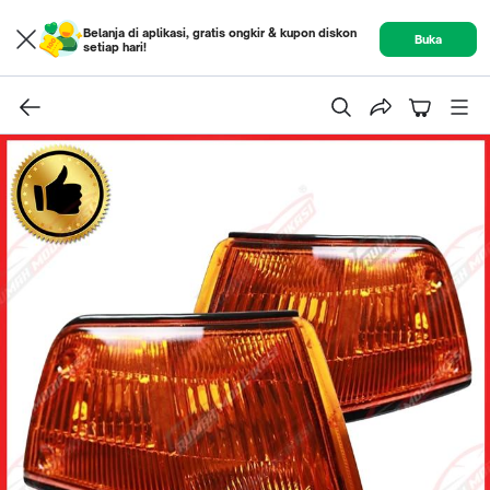
Belanja di aplikasi, gratis ongkir & kupon diskon
Buka
setiap hari!