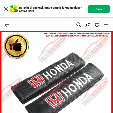
Belanja di aplikasi, gratis ongkir & kupon diskon
Buka
setiap hari!