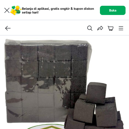
Belanja di aplikasi, gratis ongkir & kupon diskon
Buka
setiap hari!