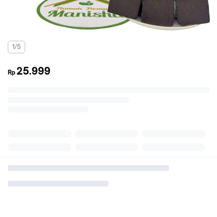
1/5
25.999
Rp