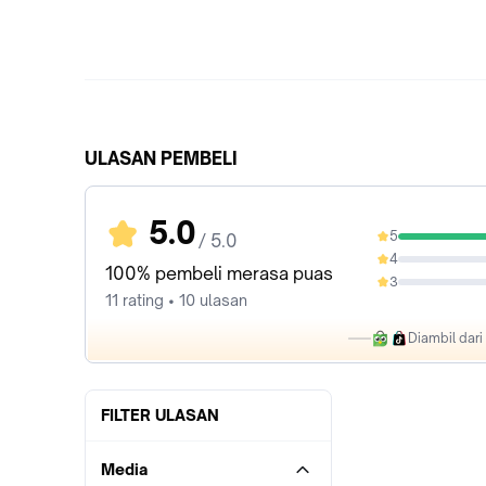
ULASAN PEMBELI
5.0
5
/ 5.0
100%
4
0%
100% pembeli merasa puas
3
0%
11 rating • 10 ulasan
Diambil dar
FILTER ULASAN
Media