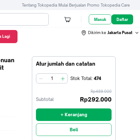
Tentang Tokopedia
Mulai Berjualan
Promo
Tokopedia Care
Masuk
Daftar
Dikirim ke
Jakarta Pusat
 Lagi
enuan
Atur jumlah dan catatan
it
Stok
Total
:
474
jumlah
harga
Rp489.000
sebelum
Rp292.000
Subtotal
diskon
+ Keranjang
Beli