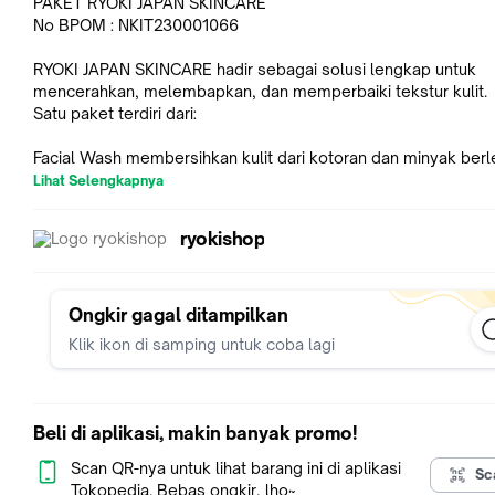
PAKET RYOKI JAPAN SKINCARE
No BPOM : NKIT230001066
RYOKI JAPAN SKINCARE hadir sebagai solusi lengkap untuk
mencerahkan, melembapkan, dan memperbaiki tekstur kulit.
Satu paket terdiri dari:
Facial Wash membersihkan kulit dari kotoran dan minyak berl
tanpa membuat kulit terasa kering.
Lihat Selengkapnya
Face Toner mempersiapkan kulit agar lebih siap menyerap nut
dari cream.
ryokishop
Day Cream melindungi kulit dari polusi dan sinar matahari, se
menjaga kelembapan sepanjang hari.
Night Cream memperbaiki kulit saat tidur, membantu regeneras
agar lebih cerah dan sehat.
Ongkir gagal ditampilkan
Paket ini diformulasikan dengan 4 hero ingredients premium:
Klik ikon di samping untuk coba lagi
Fish Collagen, Alpha Arbutin, Niacinamide, dan Aloe Barbade
Extract, yang bekerja sinergis untuk mencerahkan kulit, meng
tanda penuaan, dan melembapkan secara maksimal.
Beli di aplikasi, makin banyak promo!
Hero Ingredients & Manfaatnya
Scan QR-nya untuk lihat barang ini di aplikasi
Sc
Tokopedia. Bebas ongkir, lho~