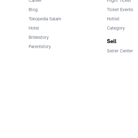
Career
Flight Ticket
Blog
Ticket Events
Tokopedia Salam
Hotlist
Hotel
Category
Bridestory
Sell
Parentstory
Seller Center
Tokopedia Dictionary
Mitra Toppers
Mall
Register Mall
Tokopedia Apps
Billing & Top up
Deals Tokopedia
Finance
Free Shipping
© 2009 -
2026
, PT. Tokopedia. All Rights Reserved.