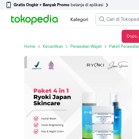
Gratis Ongkir + Banyak Promo
belanja di aplikasi
Kategori
Oops, 
Paket Ryoki Japan Skincare Whitening Anti Penuan Pencerah Wajah Original untuk Perawatan Kulit Anda
Home
Kecantikan
Perawatan Wajah
Paket Perawata