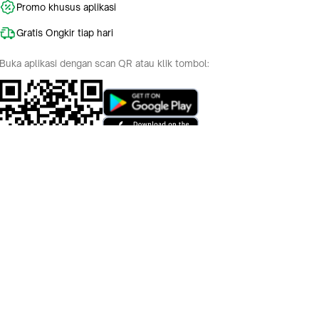
Promo khusus aplikasi
Gratis Ongkir tiap hari
.
Buka aplikasi dengan scan QR atau klik tombol:
kan
Pelajari Selengkapnya
ahkan
h dan
Indonesia
English