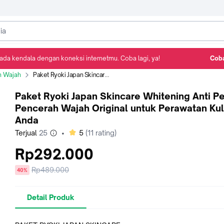
ada kendala dengan koneksi internetmu. Coba lagi, ya!
Coba
Detail Produk
Ulasan
Rekomendasi
n Wajah
Paket Ryoki Japan Skincare Whitening Anti Penuan Pencerah Wajah Original untuk Perawatan Kulit Anda
Paket Ryoki Japan Skincare Whitening Anti P
Pencerah Wajah Original untuk Perawatan Kul
Anda
bintang
Terjual
25
•
5
(
11
rating)
Rp292.000
Harga
Rp489.000
diskon
40%
sebelum
diskon
Detail Produk