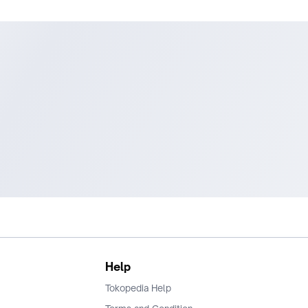
untuk menenangkan dan melembapkan kulit.
Fakta:
Mengandung vitamin A, C, dan E yang berperan sebagai antio
Mempercepat penyembuhan kulit yang iritasi.
Manfaat untuk kulit:
Memberi kelembapan ekstra tanpa rasa lengket.
Menenangkan kulit yang merah atau iritasi.
Melindungi kulit dari radikal bebas.
Fungsi Lengkap Tiap Produk dalam Paket
A. Facial Wash
Membersihkan wajah dari debu, minyak, dan sisa makeup.
Tidak membuat kulit terasa ketarik setelah cuci muka.
Menjaga kelembapan alami kulit dengan Aloe Vera dan Niaci
Help
Cara pakai:
Busakan sabun di tangan, pijat lembut ke wajah, lalu bilas den
Tokopedia Help
bersih.