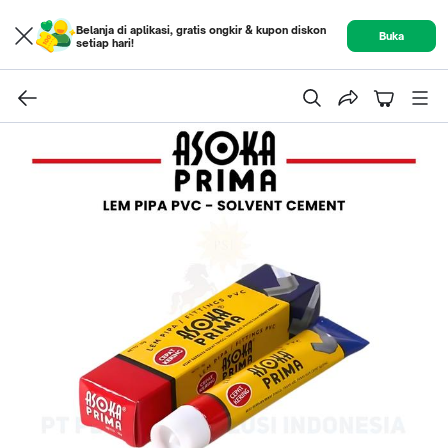
Belanja di aplikasi, gratis ongkir & kupon diskon
Buka
setiap hari!