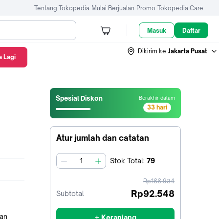
Tentang Tokopedia
Mulai Berjualan
Promo
Tokopedia Care
Masuk
Daftar
Dikirim ke
Jakarta Pusat
 Lagi
Spesial Diskon
Berakhir dalam
33 hari
32
hari13
jam47
Atur jumlah dan catatan
menit55
detik
Stok
Total
:
79
jumlah
harga
Rp166.934
sebelum
Rp92.548
Subtotal
diskon
kan
+ Keranjang