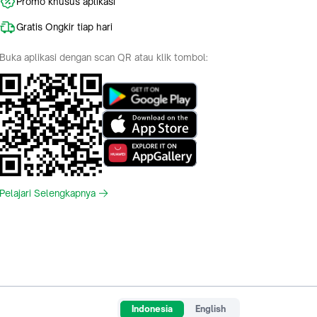
Promo khusus aplikasi
Gratis Ongkir tiap hari
Buka aplikasi dengan scan QR atau klik tombol:
Pelajari Selengkapnya
Indonesia
English