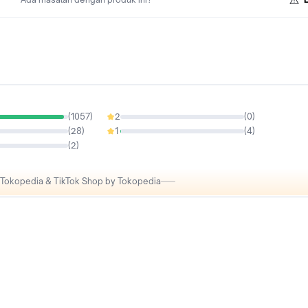
(
1057
)
2
(
0
)
0%
(
28
)
1
(
4
)
0.37%
(
2
)
i Tokopedia & TikTok Shop by Tokopedia