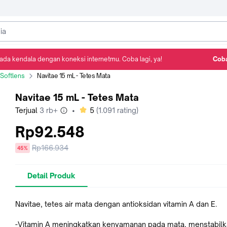
ada kendala dengan koneksi internetmu. Coba lagi, ya!
Coba
Detail Produk
Ulasan
Rekomendasi
Softlens
Navitae 15 mL - Tetes Mata
Navitae 15 mL - Tetes Mata
bintang
Terjual
3 rb+
•
5
(
1.091
rating)
Rp92.548
Harga
Rp166.934
diskon
45%
sebelum
diskon
Detail Produk
Navitae, tetes air mata dengan antioksidan vitamin A dan E.
-Vitamin A meningkatkan kenyamanan pada mata, menstabil