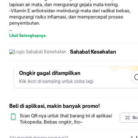
lapisan air mata, dan mengurangi gejala mata kering.
-Vitamin E antioksidan melindungi mata dari radikal bebas,
mengurangi risiko inflamasi, dan mempercepat proses
penyembuhan.
Indikasi: Navitae melubrikasi dan melembapkan mata lelah d
Lihat Selengkapnya
kering;
Sahabat Kesehatan
Dosis: 1-2 tetes pada setiap mata 3-6 kali sehari
NO BPOM : AKL21204813544
Ongkir gagal ditampilkan
Klik ikon di samping untuk coba lagi
Beli di aplikasi, makin banyak promo!
Scan QR-nya untuk lihat barang ini di aplikasi
Sc
Tokopedia. Bebas ongkir, lho~
Ada masalah dengan produk ini?