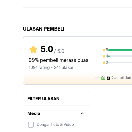
ULASAN PEMBELI
5.0
5
/ 5.0
96.88%
4
2.57%
99% pembeli merasa puas
3
0.18%
1091 rating • 241 ulasan
Diambil dar
FILTER ULASAN
Media
Dengan Foto & Video