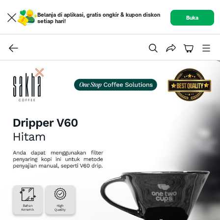
Belanja di aplikasi, gratis ongkir & kupon diskon
Buka
setiap hari!