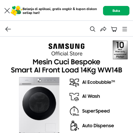
Belanja di aplikasi, gratis ongkir & kupon diskon
Buka
setiap hari!