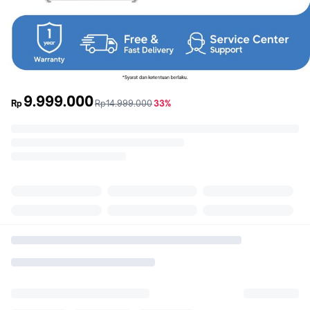
9.999.000
sebelum
diskon
Rp
Rp14.999.000
33%
promo