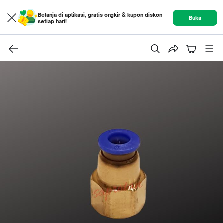
Belanja di aplikasi, gratis ongkir & kupon diskon
Buka
setiap hari!