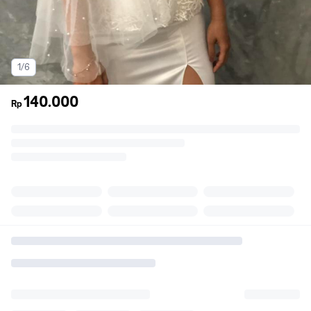
1/6
140.000
Rp