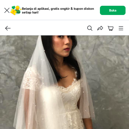
Belanja di aplikasi, gratis ongkir & kupon diskon
Buka
setiap hari!