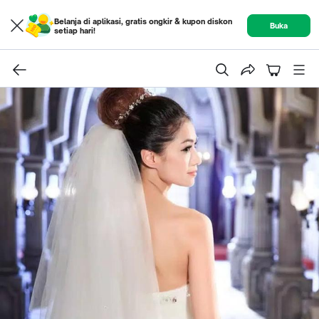
Belanja di aplikasi, gratis ongkir & kupon diskon
Buka
setiap hari!