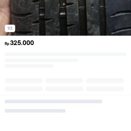
1/2
325.000
Rp