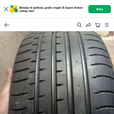
Belanja di aplikasi, gratis ongkir & kupon diskon
Buka
setiap hari!