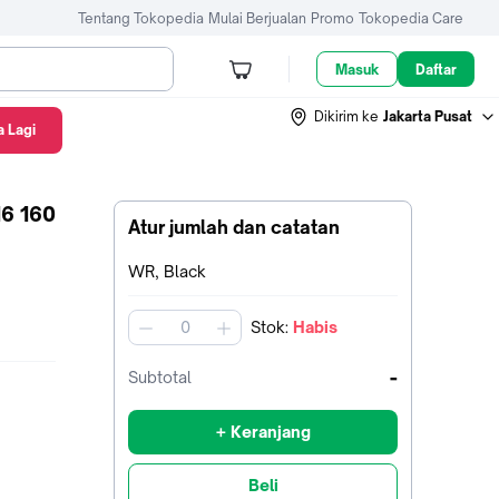
Tentang Tokopedia
Mulai Berjualan
Promo
Tokopedia Care
Masuk
Daftar
Dikirim ke
Jakarta Pusat
 Lagi
Atur jumlah dan catatan
Terpilih:
WR, Black
Stok
:
Habis
jumlah
-
Subtotal
+ Keranjang
Beli