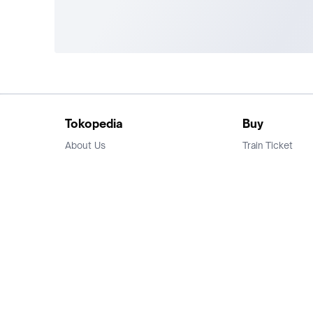
Tokopedia
Buy
About Us
Train Ticket
Career
Flight Ticket
Blog
Ticket Events
Tokopedia Salam
Hotlist
Hotel
Category
Bridestory
Sell
Parentstory
Seller Center
Tokopedia Dictionary
Mitra Toppers
Mall