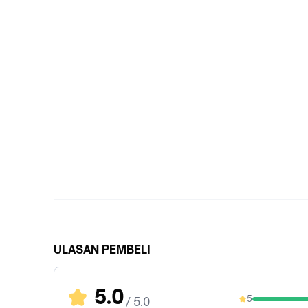
ULASAN PEMBELI
5.0
5
/ 5.0
100%