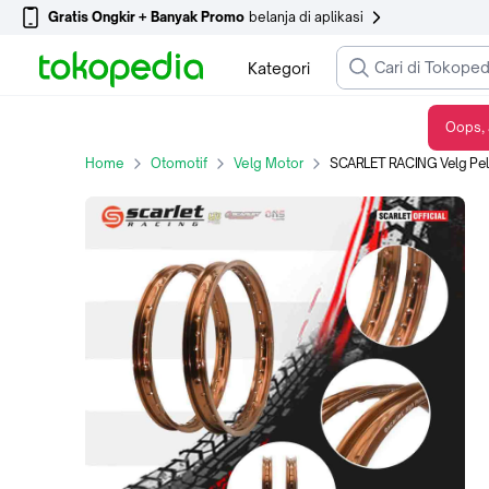
Gratis Ongkir + Banyak Promo
belanja di aplikasi
Kategori
Oops, 
SCARLET RACING Velg Pelek Rim Alloy Ring 16 160 185 - WR, Black
Home
Otomotif
Velg Motor
SCARLET RACING Velg Pelek