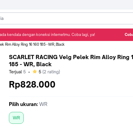
ada kendala dengan koneksi internetmu. Coba lagi, ya!
Coba
Detail Produk
Ulasan
Rekomendasi
 Rim Alloy Ring 16 160 185 - WR, Black
SCARLET RACING Velg Pelek Rim Alloy Ring 16 160
185 - WR, Black
bintang
Terjual
5
•
5
(
2
rating)
Rp828.000
Pilih
ukuran
:
WR
WR