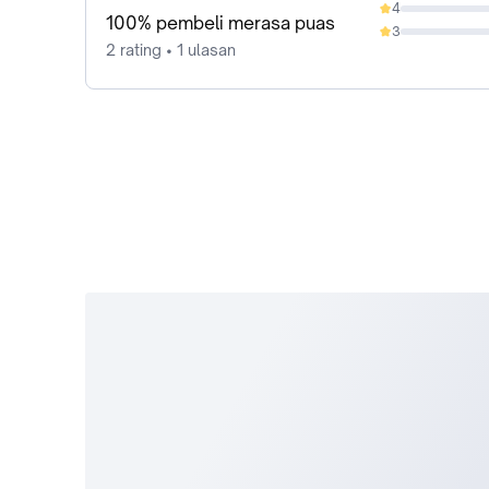
4
0%
100% pembeli merasa puas
3
0%
2 rating • 1 ulasan