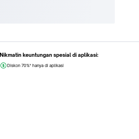
Nikmatin keuntungan spesial di aplikasi:
Diskon 70%* hanya di aplikasi
Promo khusus aplikasi
Gratis Ongkir tiap hari
Buka aplikasi dengan scan QR atau klik tombol: