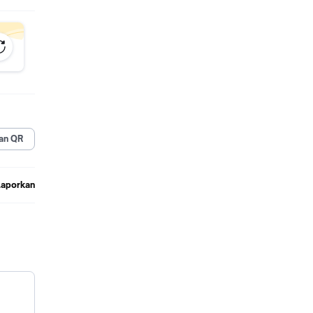
an QR
Laporkan