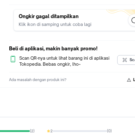
video unboxing, foto produk dan Label Pengiriman
- Mohon perhatikan kelengkapan alamat sebelum melakukan
transaksi (untuk memudahkan kurir menemukan alamat anda )
Ongkir gagal ditampilkan
Klik ikon di samping untuk coba lagi
Beli di aplikasi, makin banyak promo!
Scan QR-nya untuk lihat barang ini di aplikasi
Sc
Tokopedia. Bebas ongkir, lho~
Ada masalah dengan produk ini?
(
2
)
2
(
0
)
0%