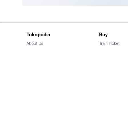
Tokopedia
Buy
About Us
Train Ticket
Career
Flight Ticket
Blog
Ticket Events
Tokopedia Salam
Hotlist
Hotel
Category
Bridestory
Sell
Parentstory
Seller Center
Tokopedia Dictionary
Mitra Toppers
Mall
Register Mall
Tokopedia Apps