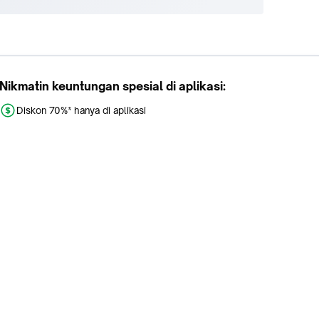
Nikmatin keuntungan spesial di aplikasi:
Diskon 70%* hanya di aplikasi
Promo khusus aplikasi
Gratis Ongkir tiap hari
Buka aplikasi dengan scan QR atau klik tombol: