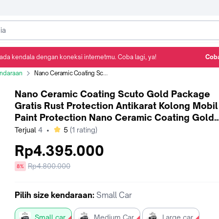
ada kendala dengan koneksi internetmu. Coba lagi, ya!
Coba
Detail Produk
Ulasan
Rekomendasi
endaraan
Nano Ceramic Coating Scuto Gold Package Gratis Rust Protection Antikarat Kolong Mobil | Paint Protection Nano Ceramic Coating Gold Package - Small car
Nano Ceramic Coating Scuto Gold Package
Gratis Rust Protection Antikarat Kolong Mobil 
Paint Protection Nano Ceramic Coating Gold
Package - Small car
bintang
Terjual
4
•
5
(
1
rating)
Rp4.395.000
Harga
Rp4.800.000
diskon
8%
sebelum
diskon
Pilih
size kendaraan
:
Small Car
Small car
Medium Car
Large car