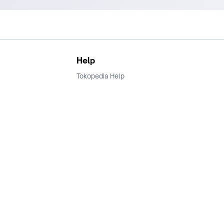
Help
Tokopedia Help
Terms and Condition
Privacy
Keamanan & Privasi