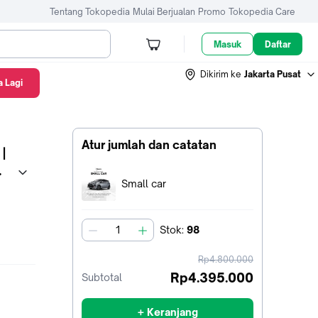
Tentang Tokopedia
Mulai Berjualan
Promo
Tokopedia Care
Masuk
Daftar
Dikirim ke
Jakarta Pusat
 Lagi
Atur jumlah dan catatan
|
Terpilih:
Small car
Stok
:
98
jumlah
harga
Rp4.800.000
sebelum
Rp4.395.000
Subtotal
diskon
+ Keranjang