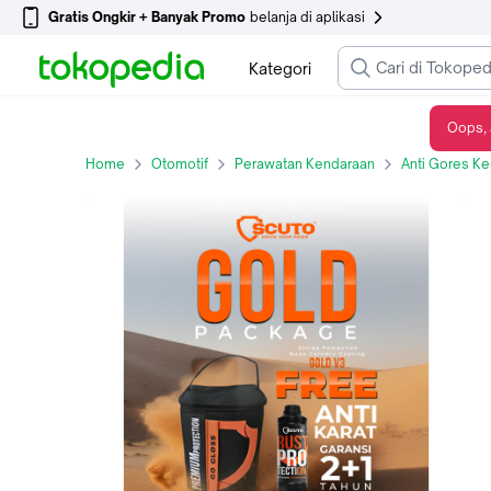
Gratis Ongkir + Banyak Promo
belanja di aplikasi
Kategori
Oops, 
Nano Ceramic Coating Scuto Gold Package Gratis Rust Protection Antikarat Kolong Mobil | Paint Protection Nano Ceramic Coating Gold Package - Small car
Home
Otomotif
Perawatan Kendaraan
Anti Gores K