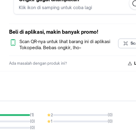
Klik ikon di samping untuk coba lagi
Gratis coating antikarat senilai 3 jutaan
Beli di aplikasi, makin banyak promo!
Garansi 2 + 1 tahun (2 tahun garansi utama + 1 tahun perpanja
eksklusif)
Scan QR-nya untuk lihat barang ini di aplikasi
Sc
Tokopedia. Bebas ongkir, lho~
Berlaku di seluruh outlet Scuto Indonesia
Ada masalah dengan produk ini?
Gratis layanan Home Service atau Pickup & Deliver, praktis ta
repot ke outlet
Dengan Scuto Gold Package, mobil Anda tidak hanya mengil
seperti baru, tetapi juga terlindungi dari goresan halus, oksida
karat. Cocok untuk Anda yang menginginkan tampilan mewah
(
1
)
2
(
0
)
0%
dengan perawatan mudah.
(
0
)
1
(
0
)
0%
(
0
)