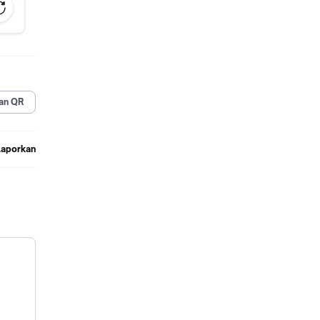
ngan
an QR
Laporkan
npa
ap
si, dan