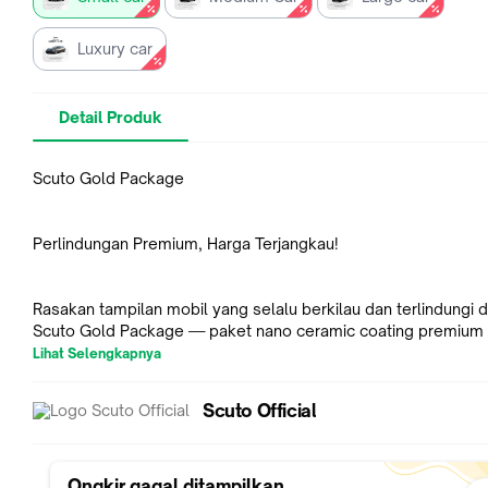
Luxury car
Detail Produk
Scuto Gold Package
Perlindungan Premium, Harga Terjangkau!
Rasakan tampilan mobil yang selalu berkilau dan terlindungi
Scuto Gold Package — paket nano ceramic coating premium 
Scuto dengan perlindungan maksimal untuk bodi kendaraan A
Lihat Selengkapnya
Scuto Official
Benefit Utama:
Harga mulai 4 jutaan saja
Ongkir gagal ditampilkan