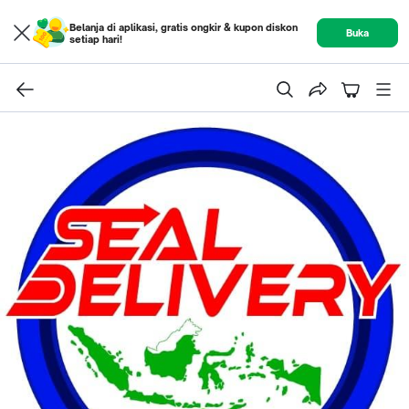
Belanja di aplikasi, gratis ongkir & kupon diskon
Buka
setiap hari!