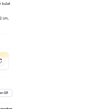
 bulat
12 cm,
steel
ER
an QR
Laporkan