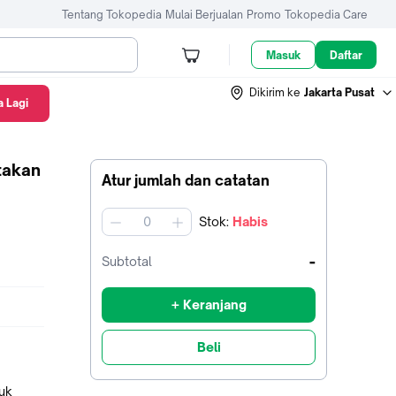
Tentang Tokopedia
Mulai Berjualan
Promo
Tokopedia Care
Masuk
Daftar
Dikirim ke
Jakarta Pusat
 Lagi
takan
Atur jumlah dan catatan
Stok
:
Habis
jumlah
-
Subtotal
+ Keranjang
Beli
tuk