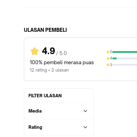
ULASAN PEMBELI
4.9
5
/ 5.0
91.67%
4
8.33%
100% pembeli merasa puas
3
0%
12 rating • 2 ulasan
FILTER ULASAN
Media
Rating