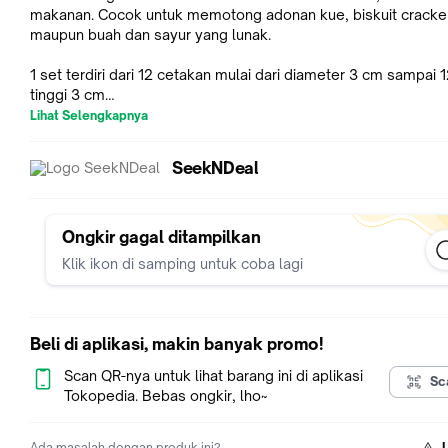
makanan. Cocok untuk memotong adonan kue, biskuit cracker
maupun buah dan sayur yang lunak.
1 set terdiri dari 12 cetakan mulai dari diameter 3 cm sampai 
tinggi 3 cm
Dilengkapi dengan tempat penyimpanan dari bahan stainless 
Lihat Selengkapnya
seperti di foto.
SeekNDeal
SEMUA PRODUK READY STOCK, SELAMA MASIH BISA DIORD
BERARTI MASIH TERSEDIA, SILAHKAN LANGSUNG DIORDER
FREE BUBBLE WRAP UNTUK SETIAP PEMBELIAN
PRODUK SELALU KITA CEK SEBELUM DIKIRIM
Ongkir gagal ditampilkan
Klik ikon di samping untuk coba lagi
Beli di aplikasi, makin banyak promo!
Scan QR-nya untuk lihat barang ini di aplikasi
Sc
Tokopedia. Bebas ongkir, lho~
Ada masalah dengan produk ini?