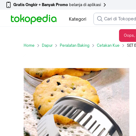
Gratis Ongkir + Banyak Promo
belanja di aplikasi
Kategori
Oops, 
SET BOX 12 Pc GERIGI Ring Cookie Cutter Cetakan Kue Biskuit Stainless
Home
Dapur
Peralatan Baking
Cetakan Kue
SET BOX 