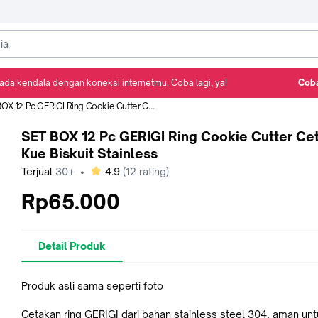
ada kendala dengan koneksi internetmu. Coba lagi, ya!
Coba
Detail Produk
Ulasan
Rekomendasi
12 Pc GERIGI Ring Cookie Cutter Cetakan Kue Biskuit Stainless
SET BOX 12 Pc GERIGI Ring Cookie Cutter Ce
Kue Biskuit Stainless
bintang
Terjual
30+
•
4.9
(
12
rating)
Rp65.000
Detail Produk
Produk asli sama seperti foto
Cetakan ring GERIGI dari bahan stainless steel 304, aman un