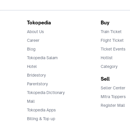
Tokopedia
Buy
About Us
Train Ticket
Career
Flight Ticket
Blog
Ticket Events
Tokopedia Salam
Hotlist
Hotel
Category
Bridestory
Sell
Parentstory
Seller Center
Tokopedia Dictionary
Mitra Toppers
Mall
Register Mall
Tokopedia Apps
Billing & Top up
Deals Tokopedia