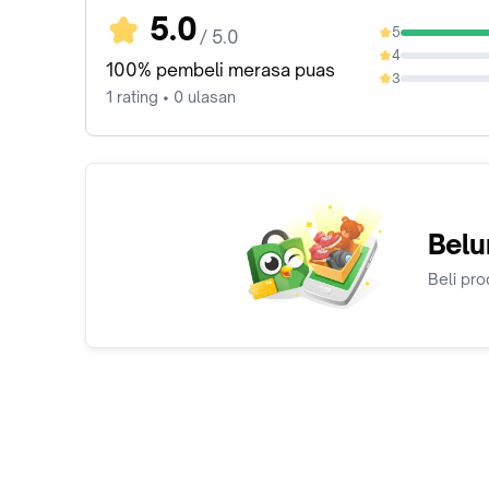
5.0
5
/ 5.0
100%
4
0%
100% pembeli merasa puas
3
0%
1 rating • 0 ulasan
Belu
Beli pro