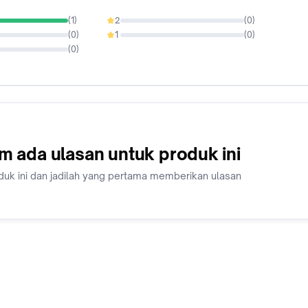
(
1
)
2
(
0
)
0%
(
0
)
1
(
0
)
0%
(
0
)
m ada ulasan untuk produk ini
duk ini dan jadilah yang pertama memberikan ulasan