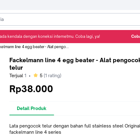
ada kendala dengan koneksi internetmu. Coba lagi, ya!
Coba
Detail Produk
Ulasan
Rekomendasi
elmann line 4 egg beater - Alat pengocok telur
Fackelmann line 4 egg beater - Alat pengoco
telur
bintang
Terjual
1
•
5
(
1
rating)
Rp38.000
Detail Produk
Lata pengocok telur dengan bahan full stainless steel Origina
fackelmann line 4 series