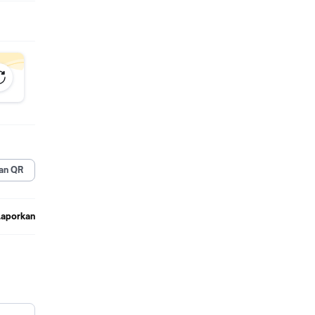
an QR
Laporkan