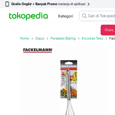
Gratis Ongkir + Banyak Promo
belanja di aplikasi
Kategori
Oops, 
Fackelmann line 4 egg beater - Alat pengocok telur
Home
Dapur
Peralatan Baking
Kocokan Telur
Fack