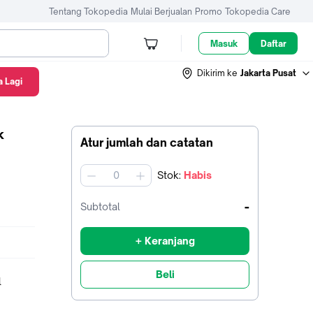
Tentang Tokopedia
Mulai Berjualan
Promo
Tokopedia Care
Masuk
Daftar
Dikirim ke
Jakarta Pusat
 Lagi
k
Atur jumlah dan catatan
Stok
:
Habis
jumlah
-
Subtotal
+ Keranjang
Beli
l