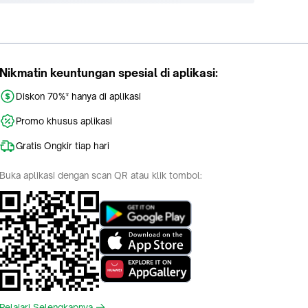
Nikmatin keuntungan spesial di aplikasi:
Diskon 70%* hanya di aplikasi
Promo khusus aplikasi
Gratis Ongkir tiap hari
Buka aplikasi dengan scan QR atau klik tombol:
Pelajari Selengkapnya