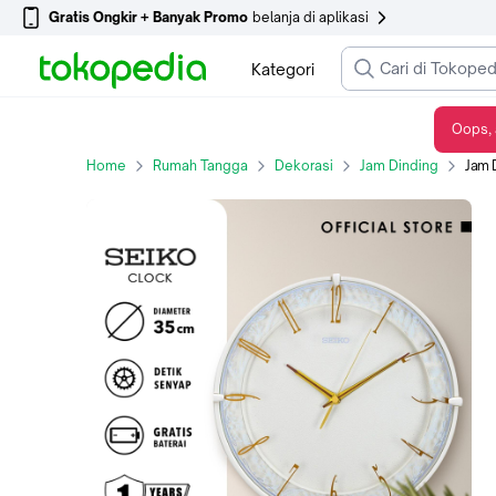
Gratis Ongkir + Banyak Promo
belanja di aplikasi
Kategori
Oops, 
Jam Dinding Seiko Analog QXA811C 35 cm Beige Dial Detik Senyap Original
Home
Rumah Tangga
Dekorasi
Jam Dinding
Jam Dind