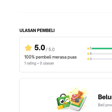
ULASAN PEMBELI
5.0
5
/ 5.0
100%
4
0%
100% pembeli merasa puas
3
0%
1 rating • 0 ulasan
Belu
Beli pro