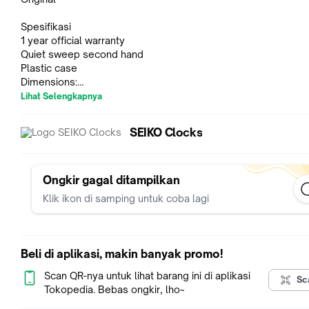
Spesifikasi
1 year official warranty
Quiet sweep second hand
Plastic case
Dimensions:
Diameter: 35 cm
Lihat Selengkapnya
Depth: 4.5 cm
Battery: AA x 1
SEIKO Clocks
[Garansi Resmi]
Berlaku Selama 1 Tahun
Di Seluruh Showroom Resmi Seiko
Ongkir gagal ditampilkan
Klik ikon di samping untuk coba lagi
[Berat dan Packaging]
Berat tertera adalah berat volume (p x l x t / 6000) ukuran te
sudah termasuk bubble wrap berlapis dan ekstra kardus.
Beli di aplikasi, makin banyak promo!
[Ketentuan Klaim Garansi / Komplain]
Demi menjaga kualitas pelayanan kami, mohon bantu kami un
Scan QR-nya untuk lihat barang ini di aplikasi
Sc
1. Sertakan video unboxing untuk pengajuan garansi
Tokopedia. Bebas ongkir, lho~
2. Rekam video dengan jelas sebelum membuka paket