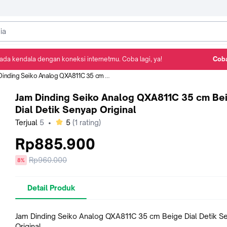
ada kendala dengan koneksi internetmu. Coba lagi, ya!
Coba
Detail Produk
Ulasan
Rekomendasi
ing Seiko Analog QXA811C 35 cm Beige Dial Detik Senyap Original
Jam Dinding Seiko Analog QXA811C 35 cm Be
Dial Detik Senyap Original
bintang
Terjual
5
•
5
(
1
rating)
Rp885.900
Harga
Rp960.000
diskon
8%
sebelum
diskon
Detail Produk
Jam Dinding Seiko Analog QXA811C 35 cm Beige Dial Detik S
Original