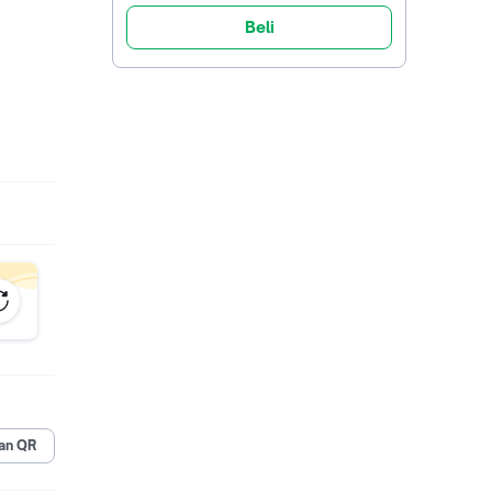
Beli
rsebut
tuk:
an QR