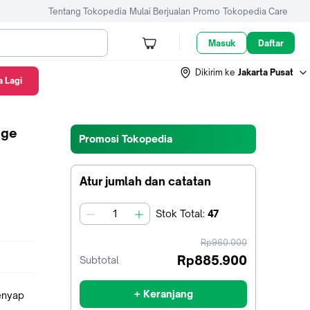
Tentang Tokopedia
Mulai Berjualan
Promo
Tokopedia Care
Masuk
Daftar
Dikirim ke
Jakarta Pusat
 Lagi
ige
Promosi Tokopedia
Atur jumlah dan catatan
Stok
Total
:
47
jumlah
harga
Rp960.000
sebelum
Rp885.900
Subtotal
diskon
+ Keranjang
enyap