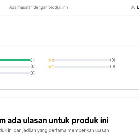
3. Video tidak di edit atau terputus-putus
Ada masalah dengan produk ini?
Apabila tidak sesuai dengan ketentuan di atas, mohon maaf
kami berhak untuk menolak komplain tersebut. Terima kasih.
Selamat berbelanja.
#EmbraceTime with the #TrustedQuality of Seiko
(
1
)
2
(
0
)
0%
(
0
)
1
(
0
)
0%
(
0
)
m ada ulasan untuk produk ini
duk ini dan jadilah yang pertama memberikan ulasan