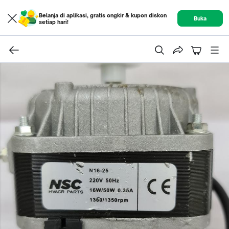
Belanja di aplikasi, gratis ongkir & kupon diskon
Buka
setiap hari!