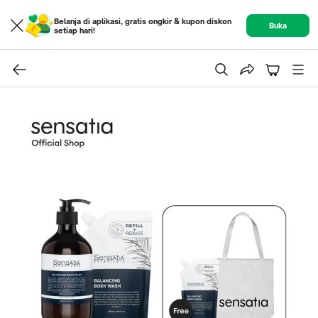
Belanja di aplikasi, gratis ongkir & kupon diskon
Buka
setiap hari!