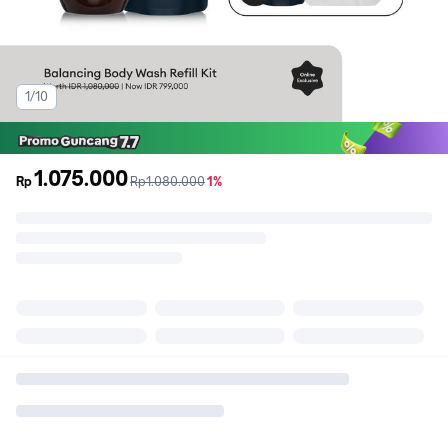
1/10
1.075.000
sebelum
diskon
Rp
Rp1.080.000
1%
promo