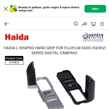
Belanja di aplikasi, gratis ongkir & kupon diskon
Buka
setiap hari!