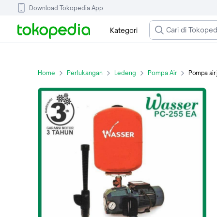
Download Tokopedia App
Kategori
Home
Pertukangan
Ledeng
Pompa Air
Pompa air jet p