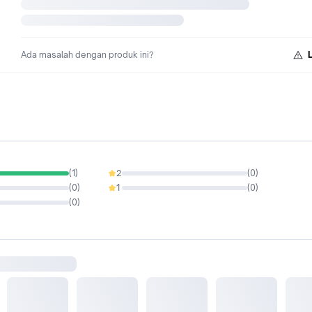
Ada masalah dengan produk ini?
(
1
)
2
(
0
)
0%
(
0
)
1
(
0
)
0%
(
0
)