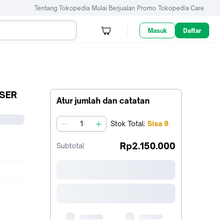
Tentang Tokopedia
Mulai Berjualan
Promo
Tokopedia Care
Masuk
Daftar
SSER
Atur jumlah dan catatan
Stok
Total
:
Sisa
9
jumlah
Rp2.150.000
Subtotal