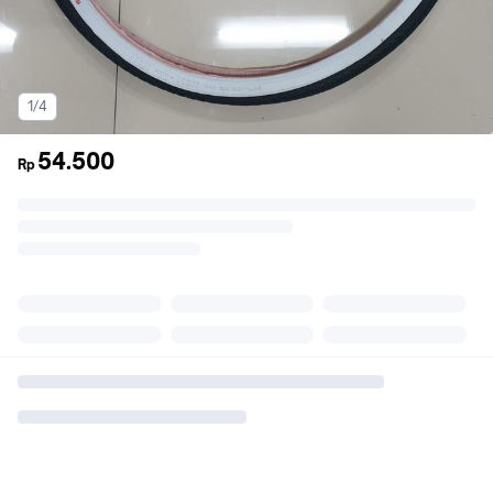
1/4
54.500
Rp