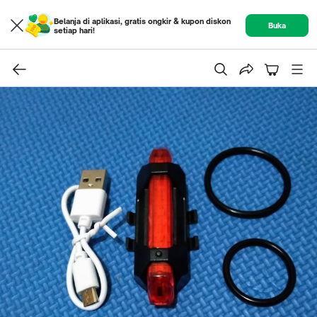
Belanja di aplikasi, gratis ongkir & kupon diskon
Buka
setiap hari!